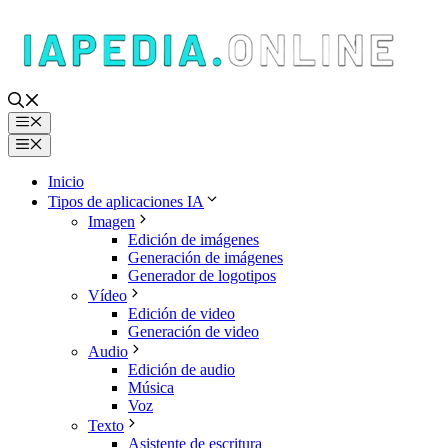
Saltar
al
contenido
Menú
Menú
Inicio
Tipos de aplicaciones IA
Imagen
Edición de imágenes
Generación de imágenes
Generador de logotipos
Vídeo
Edición de video
Generación de video
Audio
Edición de audio
Música
Voz
Texto
Asistente de escritura