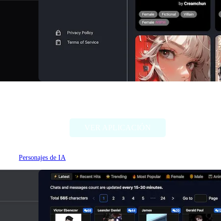
NSFW Character AI
VER APLICACIÓN
Personajes de IA