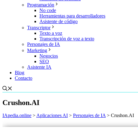
Programación
No code
Herramientas para desarrolladores
Asistente de código
Transcriptor
Texto a voz
Transcripción de voz a texto
Personajes de IA
Marketing
Negocios
SEO
Asistente IA
Blog
Contacto
Crushon.AI
IApedia.online
>
Aplicaciones AI
>
Personajes de IA
>
Crushon.AI