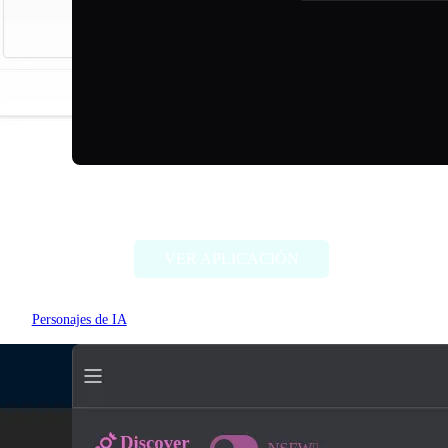
TalkDirtyAI
VER APLICACIÓN
Personajes de IA