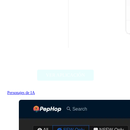
Character headcanon generator
VER APLICACIÓN
Personajes de IA