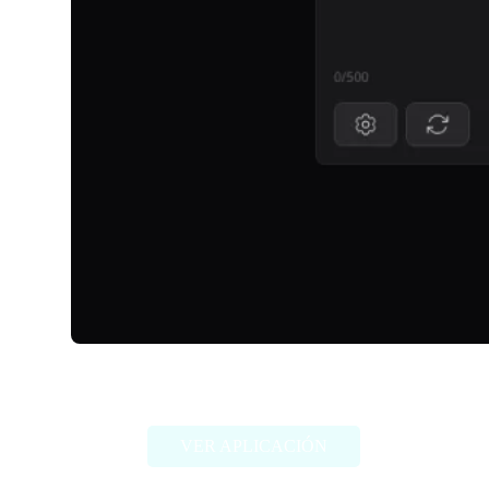
TalkDirtyAI
VER APLICACIÓN