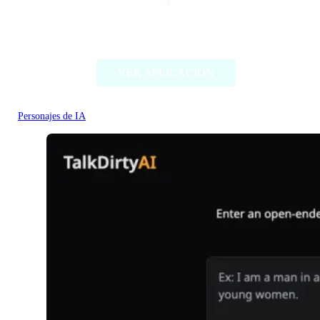
Character headcanon generator
VER APLICACIÓN
Personajes de IA