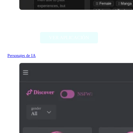
Pephop.AI
VER APLICACIÓN
Personajes de IA