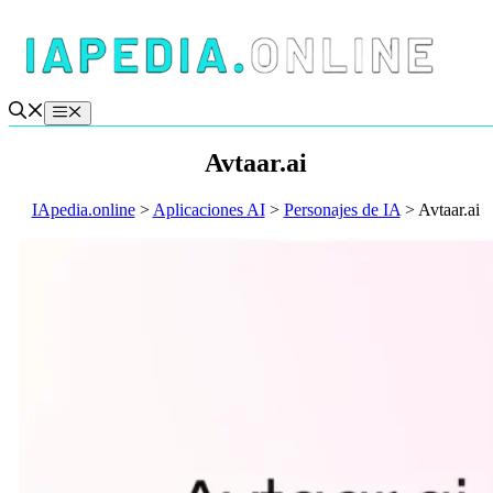
Saltar
al
contenido
Menú
Avtaar.ai
IApedia.online
>
Aplicaciones AI
>
Personajes de IA
>
Avtaar.ai