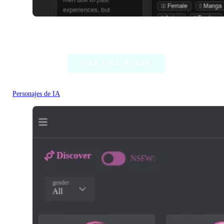
Pephop.AI
VER APLICACIÓN
Personajes de IA