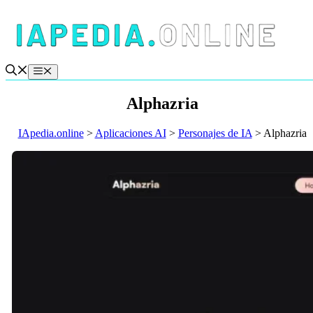
Saltar
al
contenido
Menú
Alphazria
IApedia.online
>
Aplicaciones AI
>
Personajes de IA
>
Alphazria