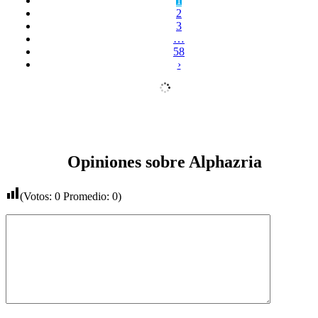
1
2
3
…
58
›
Opiniones sobre Alphazria
(Votos:
0
Promedio:
0
)
Comentario