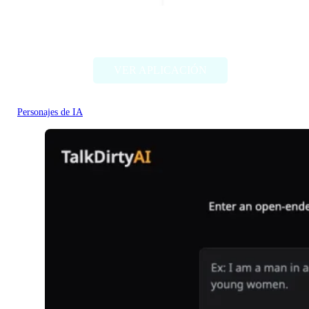
Character headcanon generator
VER APLICACIÓN
Personajes de IA