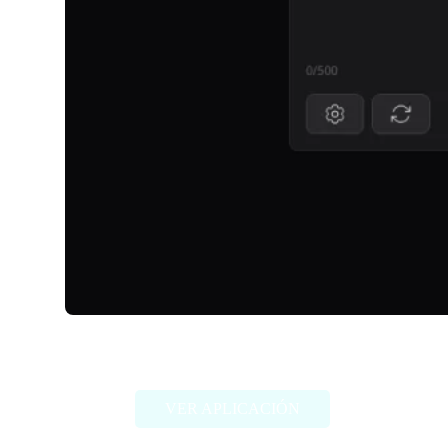
TalkDirtyAI
VER APLICACIÓN