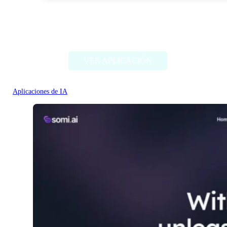
DocTranslate
VER APLICACIÓN
Aplicaciones de IA