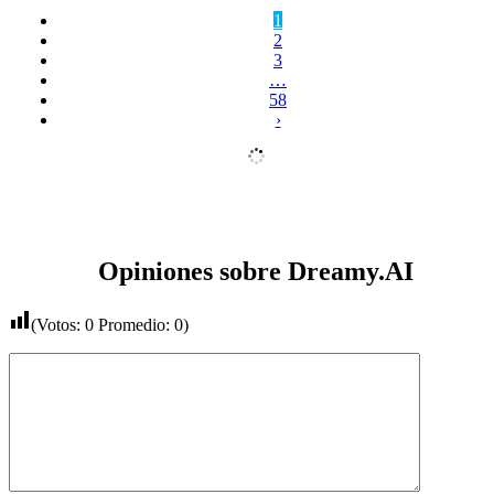
1
2
3
…
58
›
Opiniones sobre Dreamy.AI
(Votos:
0
Promedio:
0
)
Comentario