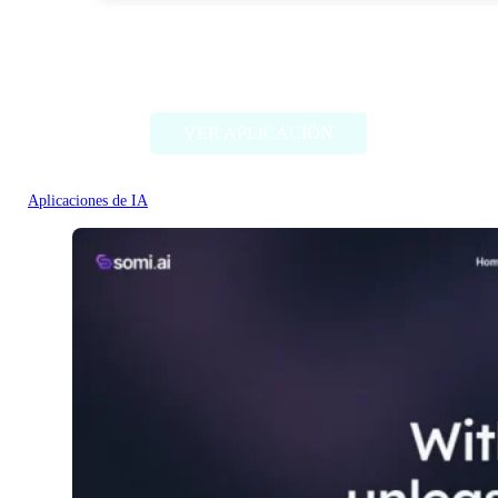
DocTranslate
VER APLICACIÓN
Aplicaciones de IA