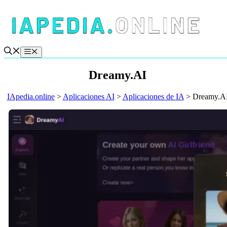
Saltar
al
contenido
Menú
Dreamy.AI
IApedia.online
>
Aplicaciones AI
>
Aplicaciones de IA
>
Dreamy.A