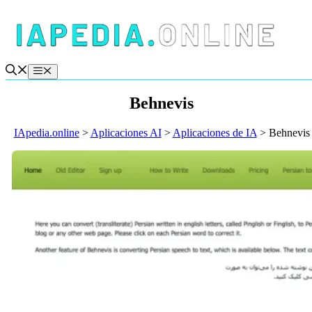
Saltar
al
contenido
Menú
Behnevis
IApedia.online
>
Aplicaciones AI
>
Aplicaciones de IA
>
Behnevis