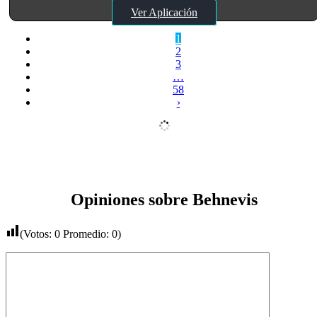
Ver Aplicación
1
2
3
…
58
›
Opiniones sobre Behnevis
(Votos:
0
Promedio:
0
)
Comentario