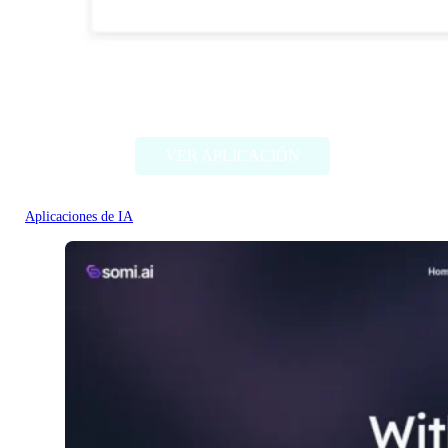
DocTranslate
VER APLICACIÓN
Aplicaciones de IA