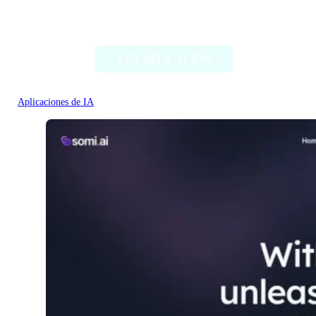
DocTranslate
VER APLICACIÓN
Aplicaciones de IA