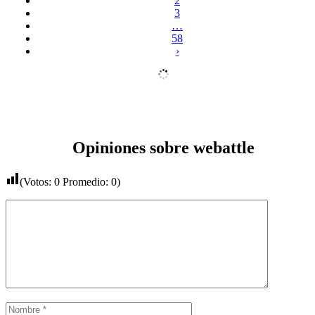
2
3
…
58
›
Opiniones sobre webattle
(Votos:
0
Promedio:
0
)
Comentario
Nombre
Correo