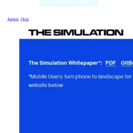
VER APLICACIÓN
Juegos
, 
Ocio