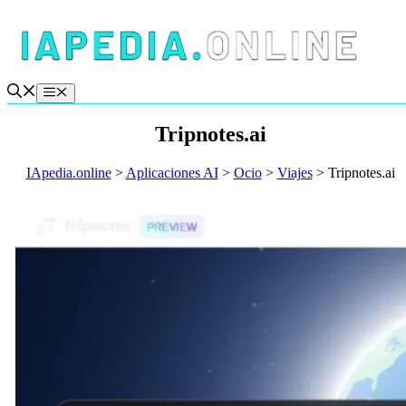
Saltar
al
contenido
Menú
Tripnotes.ai
IApedia.online
>
Aplicaciones AI
>
Ocio
>
Viajes
>
Tripnotes.ai