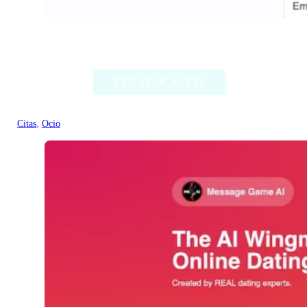
WatchNow
VER APLICACIÓN
Citas
, 
Ocio