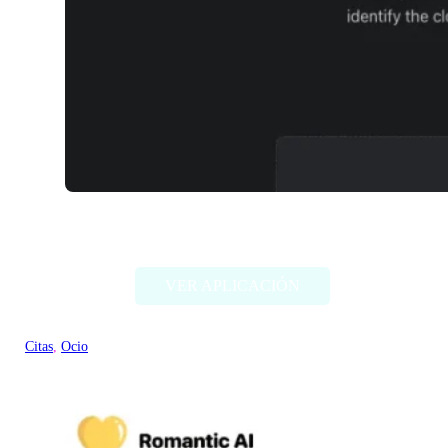
TwinFinder
VER APLICACIÓN
Citas
, 
Ocio