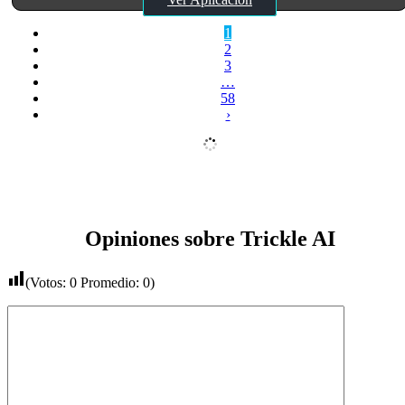
1
2
3
…
58
›
Opiniones sobre Trickle AI
(Votos:
0
Promedio:
0
)
Comentario