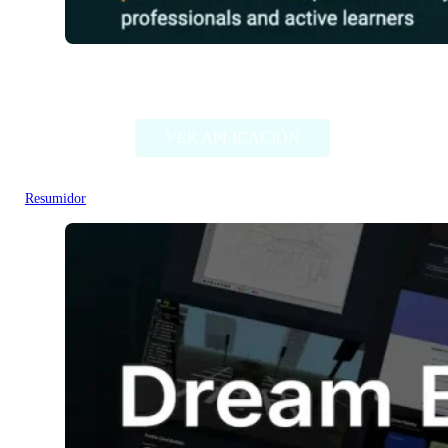
SummarizeIt
VER APLICACIÓN
Resumidor