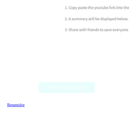
SkipVid
VER APLICACIÓN
Resumidor