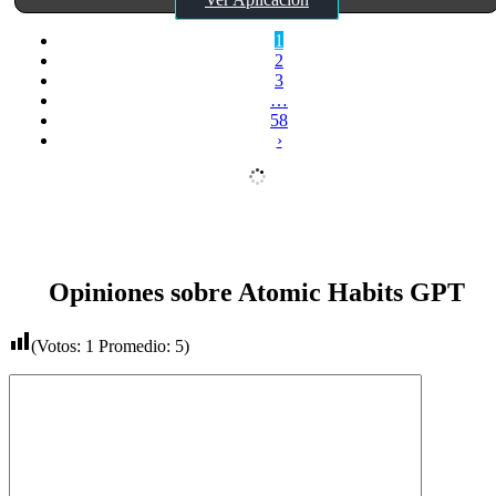
1
2
3
…
58
›
Opiniones sobre Atomic Habits GPT
(Votos:
1
Promedio:
5
)
Comentario