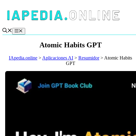
Saltar
al
contenido
Menú
Atomic Habits GPT
IApedia.online
>
Aplicaciones AI
>
Resumidor
>
Atomic Habits
GPT