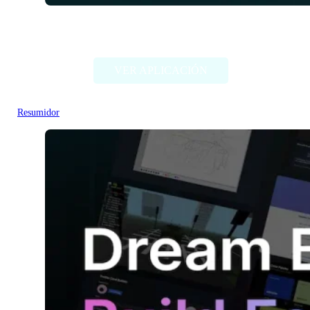
SummarizeIt
VER APLICACIÓN
Resumidor