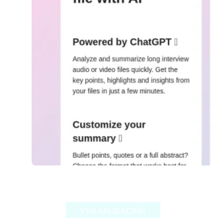
AnySummary
VER APLICACIÓN