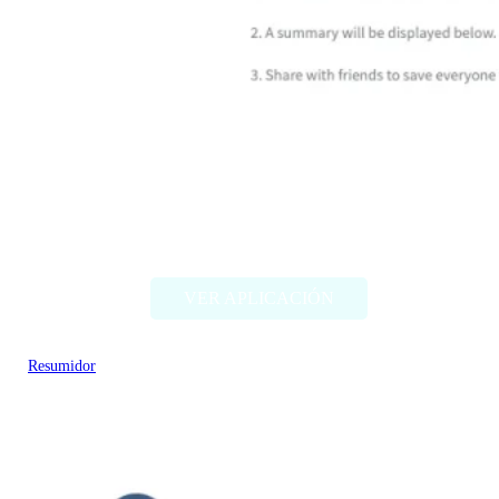
SkipVid
VER APLICACIÓN
Resumidor