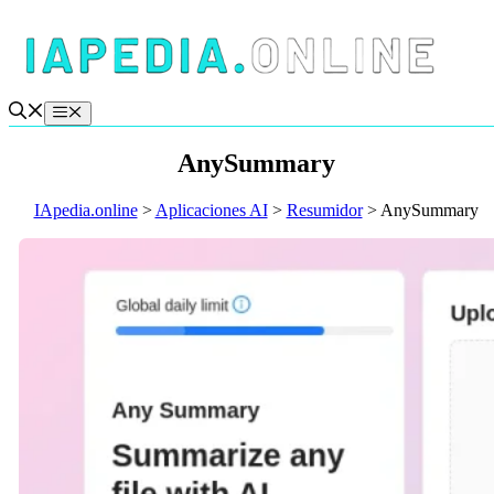
Saltar
al
contenido
Menú
AnySummary
IApedia.online
>
Aplicaciones AI
>
Resumidor
>
AnySummary