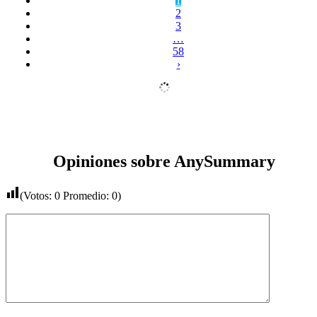
1
2
3
…
58
›
Opiniones sobre AnySummary
(Votos:
0
Promedio:
0
)
Comentario