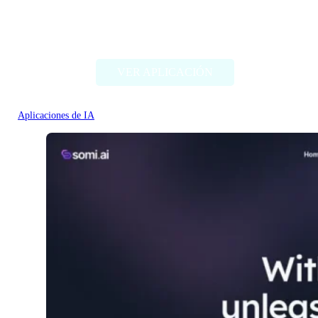
DocTranslate
VER APLICACIÓN
Aplicaciones de IA