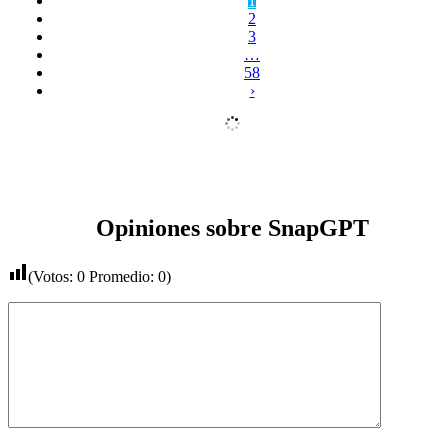
1
2
3
…
58
›
Opiniones sobre SnapGPT
(Votos:
0
Promedio:
0
)
Comentario