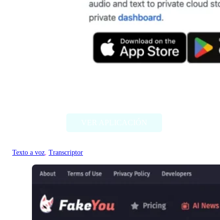
Heark
VER APLICACIÓN
Texto a voz
, 
Transcriptor