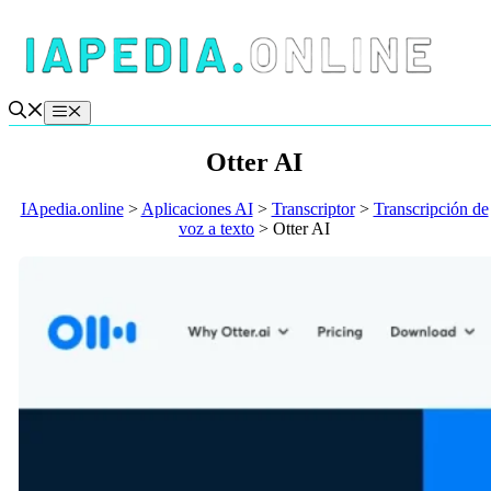
Saltar
al
contenido
Menú
Otter AI
IApedia.online
>
Aplicaciones AI
>
Transcriptor
>
Transcripción de
voz a texto
>
Otter AI