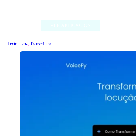
ttsopenai.com
VER APLICACIÓN
Texto a voz
, 
Transcriptor