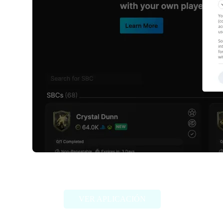
EasySBC
VER APLICACIÓN