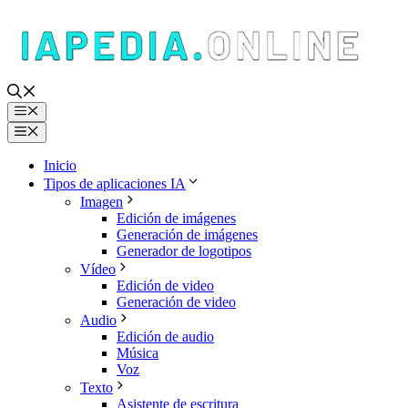
Saltar
al
contenido
Menú
Menú
Inicio
Tipos de aplicaciones IA
Imagen
Edición de imágenes
Generación de imágenes
Generador de logotipos
Vídeo
Edición de video
Generación de video
Audio
Edición de audio
Música
Voz
Texto
Asistente de escritura