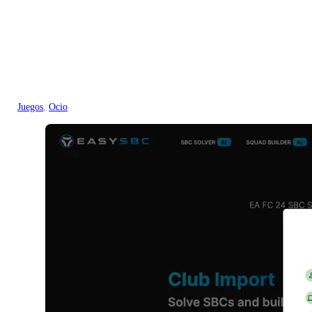
Juegos
, 
Ocio