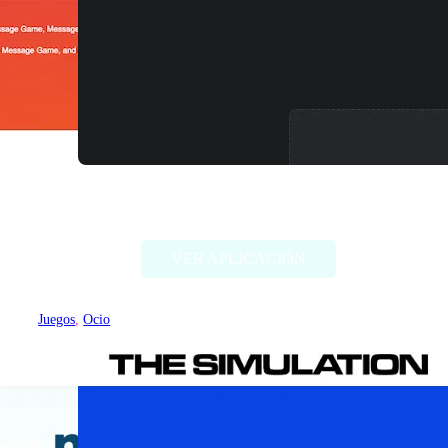
TwinFinder
VER APLICACIÓN
Juegos
, 
Ocio