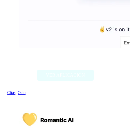
WatchNow
VER APLICACIÓN
Citas
, 
Ocio