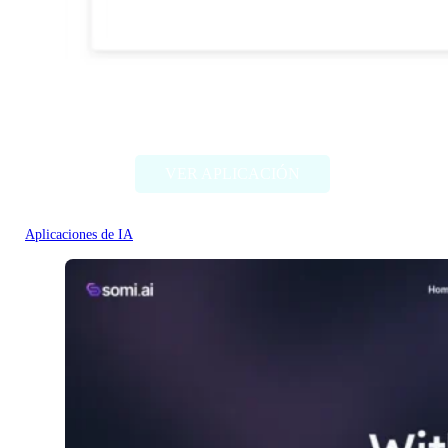
DocTranslate
VER APLICACIÓN
Aplicaciones de IA