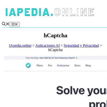
Saltar
al
contenido
Menú
hCaptcha
IApedia.online
>
Aplicaciones AI
>
Seguridad y Privacidad
>
hCaptcha