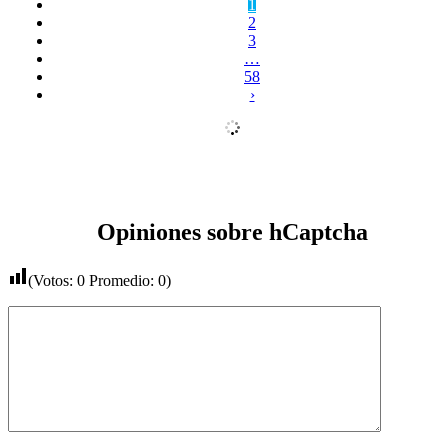
1
2
3
…
58
›
Opiniones sobre hCaptcha
(Votos:
0
Promedio:
0
)
Comentario