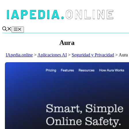
Saltar
al
contenido
Menú
Aura
IApedia.online
>
Aplicaciones AI
>
Seguridad y Privacidad
>
Aura