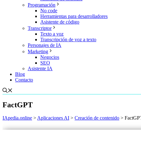
Programación
No code
Herramientas para desarrolladores
Asistente de código
Transcriptor
Texto a voz
Transcripción de voz a texto
Personajes de IA
Marketing
Negocios
SEO
Asistente IA
Blog
Contacto
FactGPT
IApedia.online
>
Aplicaciones AI
>
Creación de contenido
>
FactGP