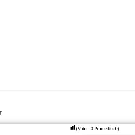
T
(Votos:
0
Promedio:
0
)