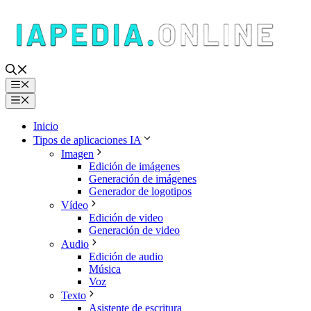
Saltar
al
contenido
Menú
Menú
Inicio
Tipos de aplicaciones IA
Imagen
Edición de imágenes
Generación de imágenes
Generador de logotipos
Vídeo
Edición de video
Generación de video
Audio
Edición de audio
Música
Voz
Texto
Asistente de escritura