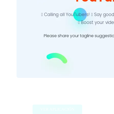
TagifyNow – YouTube Tag
Generator
VER APLICACIÓN