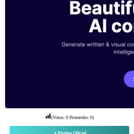
(Votos:
0
Promedio:
0
)
Página Oficial