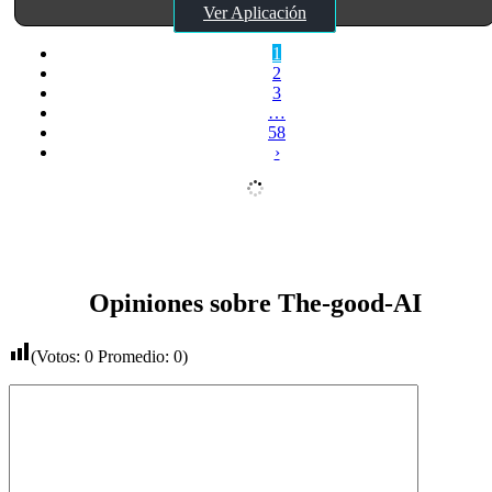
Ver Aplicación
1
2
3
…
58
›
Opiniones sobre The-good-AI
(Votos:
0
Promedio:
0
)
Comentario