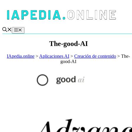
Saltar
al
contenido
Menú
The-good-AI
IApedia.online
>
Aplicaciones AI
>
Creación de contenido
>
The-
good-AI