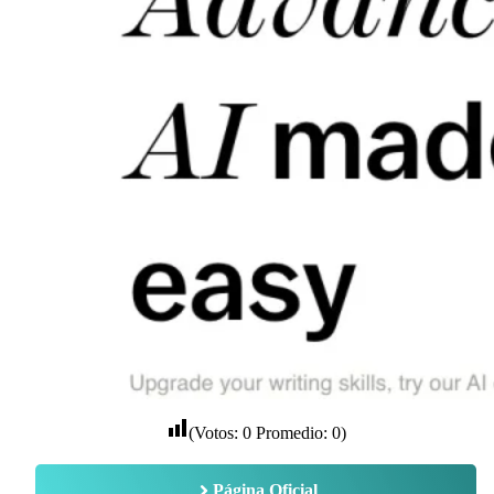
(Votos:
0
Promedio:
0
)
Página Oficial