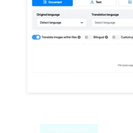
DocTranslate
VER APLICACIÓN