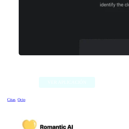
TwinFinder
VER APLICACIÓN
Citas
, 
Ocio