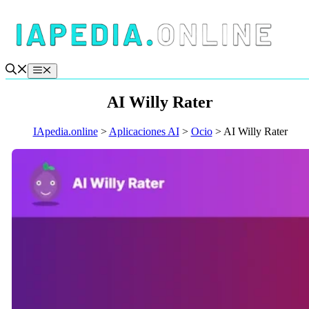
Saltar
al
contenido
Menú
AI Willy Rater
IApedia.online
>
Aplicaciones AI
>
Ocio
>
AI Willy Rater