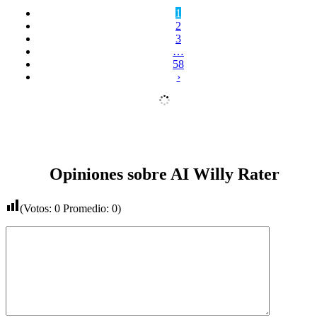
1
2
3
…
58
›
Opiniones sobre AI Willy Rater
(Votos:
0
Promedio:
0
)
Comentario