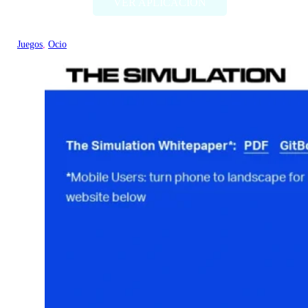
VER APLICACIÓN
Juegos
, 
Ocio