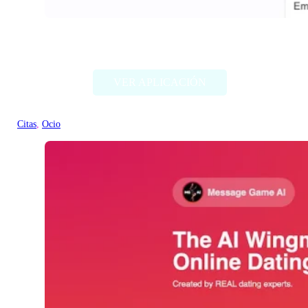
WatchNow
VER APLICACIÓN
Citas
, 
Ocio