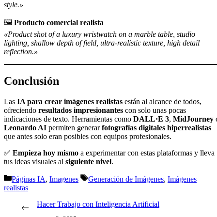
style.»
🖼️
Producto comercial realista
«Product shot of a luxury wristwatch on a marble table, studio
lighting, shallow depth of field, ultra-realistic texture, high detail
reflection.»
Conclusión
Las
IA para crear imágenes realistas
están al alcance de todos,
ofreciendo
resultados impresionantes
con solo unas pocas
indicaciones de texto. Herramientas como
DALL·E 3
,
MidJourney
Leonardo AI
permiten generar
fotografías digitales hiperrealistas
que antes solo eran posibles con equipos profesionales.
✅
Empieza hoy mismo
a experimentar con estas plataformas y lleva
tus ideas visuales al
siguiente nivel
.
Categorías
Etiquetas
Páginas IA
,
Imagenes
Generación de Imágenes
,
Imágenes
realistas
Hacer Trabajo con Inteligencia Artificial