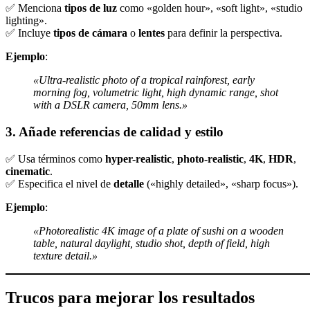
✅ Menciona
tipos de luz
como «golden hour», «soft light», «studio
lighting».
✅ Incluye
tipos de cámara
o
lentes
para definir la perspectiva.
Ejemplo
:
«Ultra-realistic photo of a tropical rainforest, early
morning fog, volumetric light, high dynamic range, shot
with a DSLR camera, 50mm lens.»
3. Añade referencias de calidad y estilo
✅ Usa términos como
hyper-realistic
,
photo-realistic
,
4K
,
HDR
,
cinematic
.
✅ Especifica el nivel de
detalle
(«highly detailed», «sharp focus»).
Ejemplo
:
«Photorealistic 4K image of a plate of sushi on a wooden
table, natural daylight, studio shot, depth of field, high
texture detail.»
Trucos para mejorar los resultados