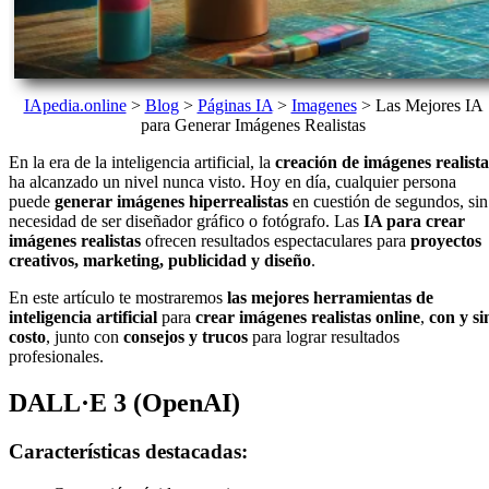
IApedia.online
>
Blog
>
Páginas IA
>
Imagenes
>
Las Mejores IA
para Generar Imágenes Realistas
En la era de la inteligencia artificial, la
creación de imágenes realista
ha alcanzado un nivel nunca visto. Hoy en día, cualquier persona
puede
generar imágenes hiperrealistas
en cuestión de segundos, sin
necesidad de ser diseñador gráfico o fotógrafo. Las
IA para crear
imágenes realistas
ofrecen resultados espectaculares para
proyectos
creativos, marketing, publicidad y diseño
.
En este artículo te mostraremos
las mejores herramientas de
inteligencia artificial
para
crear imágenes realistas online
,
con y si
costo
, junto con
consejos y trucos
para lograr resultados
profesionales.
DALL·E 3 (OpenAI)
Características destacadas: