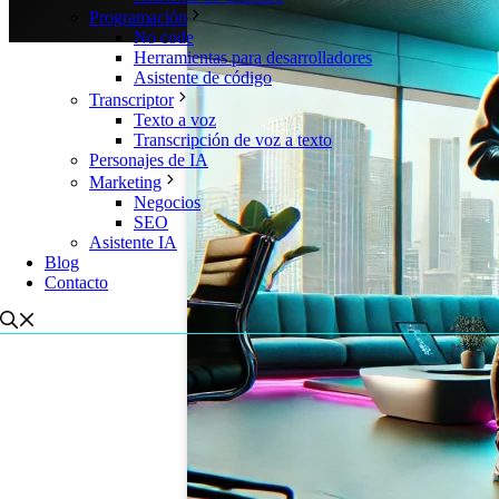
Programación
No code
Herramientas para desarrolladores
Asistente de código
Transcriptor
Texto a voz
Transcripción de voz a texto
Personajes de IA
Marketing
Negocios
SEO
Asistente IA
Blog
Contacto