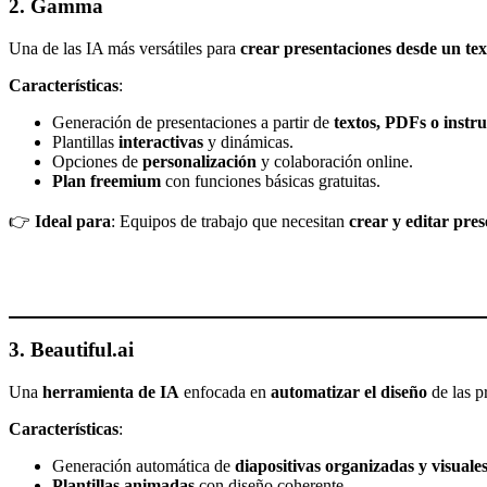
2. Gamma
Una de las IA más versátiles para
crear presentaciones desde un te
Características
:
Generación de presentaciones a partir de
textos, PDFs o instr
Plantillas
interactivas
y dinámicas.
Opciones de
personalización
y colaboración online.
Plan freemium
con funciones básicas gratuitas.
👉
Ideal para
: Equipos de trabajo que necesitan
crear y editar pre
3. Beautiful.ai
Una
herramienta de IA
enfocada en
automatizar el diseño
de las p
Características
:
Generación automática de
diapositivas organizadas y visuale
Plantillas animadas
con diseño coherente.