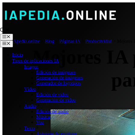
Saltar
al
contenido
Menú
IApedia.online
>
Blog
>
Páginas IA
>
Productividad
>
Mejores I
Menú
Mejores IA 
Inicio
Tipos de aplicaciones IA
Imagen
pa
Edición de imágenes
Generación de imágenes
Generador de logotipos
Vídeo
Edición de video
Generación de video
Audio
Edición de audio
Música
Voz
Texto
Asistente de escritura