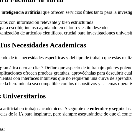
inteligencia artificial
que ofrecen servicios útiles tanto para la investi
tos con información relevante y bien estructurada.
ara escribir, incluso ayudando en el tono y estilo deseados.
anización de artículos científicos, crucial para investigaciones universit
 Tus Necesidades Académicas
nde de tus necesidades específicas y del tipo de trabajo que estás reali
gramática o crear citas? Define qué aspecto de tu trabajo quieres potenc
licaciones ofrecen pruebas gratuitas, aprovéchalas para descubrir cuál 
ientas con interfaces intuitivas que no requieran una curva de aprendi
e la herramienta sea compatible con tus dispositivos y sistemas operati
s Universitarios
ia artificial en trabajos académicos. Asegúrate de
entender y seguir
las 
cias de la IA para inspirarte, pero siempre asegurándote de que el conten
as: