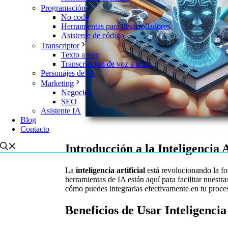
Programación
No code
Herramientas para desarrolladores
Asistente de código
Transcriptor
Texto a voz
Transcripción de voz a texto
Personajes de IA
Marketing
Negocios
SEO
Asistente IA
Blog
Contacto
Introducción a la Inteligencia 
La
inteligencia artificial
está revolucionando la f
herramientas de IA están aquí para facilitar nuest
cómo puedes integrarlas efectivamente en tu proces
Beneficios de Usar Inteligencia