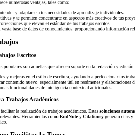
rece numerosas ventajas, tales como:
tender y adaptarse a tus necesidades de aprendizaje individuales.
itivas y te permiten concentrarte en aspectos más creativos de tus proy
rrecciones que elevan el estándar de tus trabajos escritos.
a vasta base de datos de conocimientos, proporcionando información rele
abajos
bajos Escritos
s populares son aquellas que ofrecen soporte en la redacción y edición
es y mejoras en el estilo de escritura, ayudando a perfeccionar tus trab
rar contenido nuevo, especialmente útil en resúmenes y elaboraciones d
nas funcionalidades de inteligencia contextual adicionales.
para Trabajos Académicos
acilitar la realización de trabajos académicos. Estas
soluciones autom
y relevantes. Herramientas como
EndNote
y
Citationsy
generan citas y 
ico.
ra Facilitar la Tarea