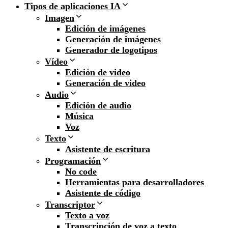
Tipos de aplicaciones IA
Imagen
Edición de imágenes
Generación de imágenes
Generador de logotipos
Vídeo
Edición de video
Generación de video
Audio
Edición de audio
Música
Voz
Texto
Asistente de escritura
Programación
No code
Herramientas para desarrolladores
Asistente de código
Transcriptor
Texto a voz
Transcripción de voz a texto