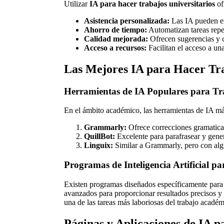
Utilizar
IA para hacer trabajos universitarios
of
Asistencia personalizada:
Las IA pueden en
Ahorro de tiempo:
Automatizan tareas repet
Calidad mejorada:
Ofrecen sugerencias y co
Acceso a recursos:
Facilitan el acceso a un
Las Mejores IA para Hacer Tr
Herramientas de IA Populares para Tra
En el ámbito académico, las herramientas de IA má
Grammarly:
Ofrece correcciones gramatical
QuillBot:
Excelente para parafrasear y gene
Linguix:
Similar a Grammarly, pero con algu
Programas de Inteligencia Artificial 
Existen programas diseñados específicamente para f
avanzados para proporcionar resultados precisos 
una de las tareas más laboriosas del trabajo académ
Páginas y Aplicaciones de IA pa