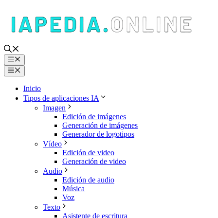
Saltar
al
contenido
Menú
Menú
Inicio
Tipos de aplicaciones IA
Imagen
Edición de imágenes
Generación de imágenes
Generador de logotipos
Vídeo
Edición de video
Generación de video
Audio
Edición de audio
Música
Voz
Texto
Asistente de escritura