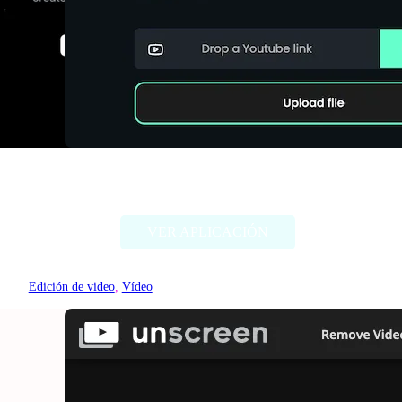
Spikes Studio
VER APLICACIÓN
Edición de video
, 
Vídeo