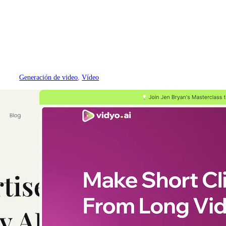
Generación de video
, 
Vídeo