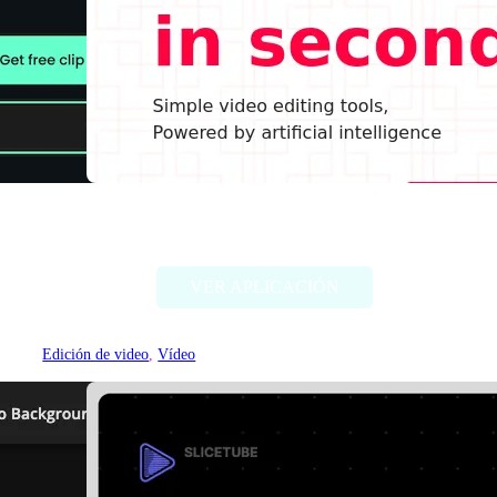
Clippah
VER APLICACIÓN
Edición de video
, 
Vídeo