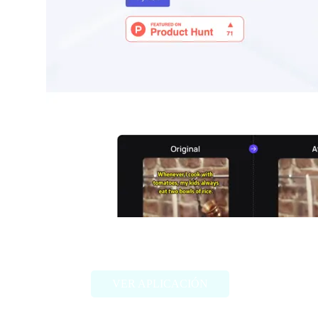
GhostCut
VER APLICACIÓN