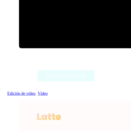
Veggie ai
VER APLICACIÓN
Edición de video
, 
Vídeo