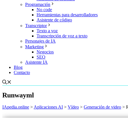
Programación
No code
Herramientas para desarrolladores
Asistente de código
Transcriptor
Texto a voz
Transcripción de voz a texto
Personajes de IA
Marketing
Negocios
SEO
Asistente IA
Blog
Contacto
Runwayml
IApedia.online
>
Aplicaciones AI
>
Vídeo
>
Generación de video
>