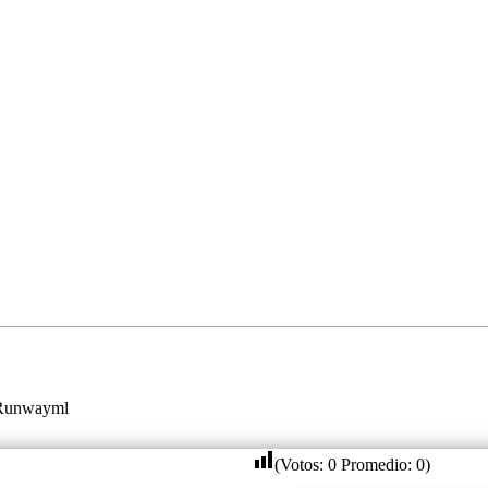
Runwayml
(Votos:
0
Promedio:
0
)