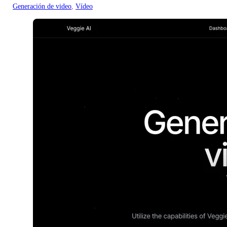
Generación de video
, 
Vídeo