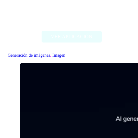
Threadcreator image caption
generator
VER APLICACIÓN
Generación de imágenes
, 
Imagen