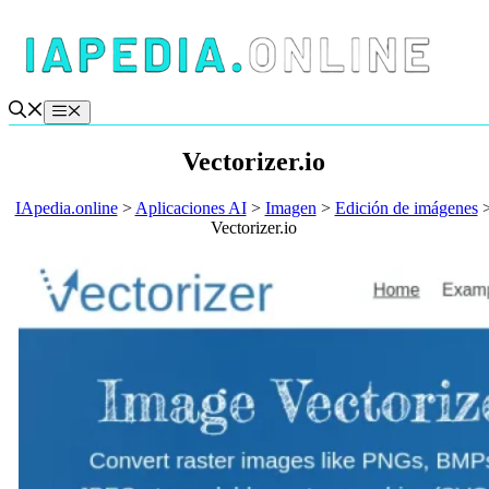
Saltar
al
contenido
Menú
Vectorizer.io
IApedia.online
>
Aplicaciones AI
>
Imagen
>
Edición de imágenes
Vectorizer.io