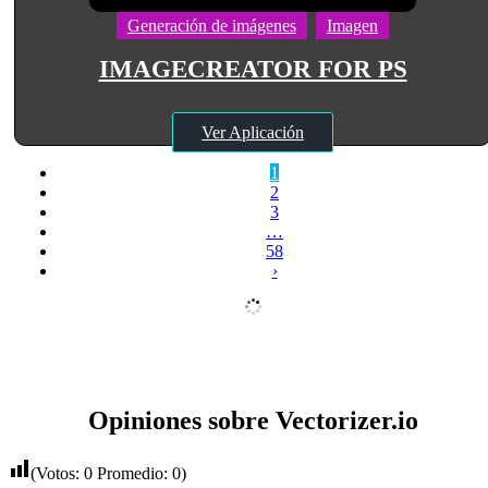
Generación de imágenes
Imagen
IMAGECREATOR FOR PS
Ver Aplicación
1
2
3
…
58
›
Opiniones sobre Vectorizer.io
(Votos:
0
Promedio:
0
)