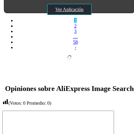
Ver Aplicación
1
2
3
…
58
›
Opiniones sobre AliExpress Image Search
(Votos:
0
Promedio:
0
)
Comentario