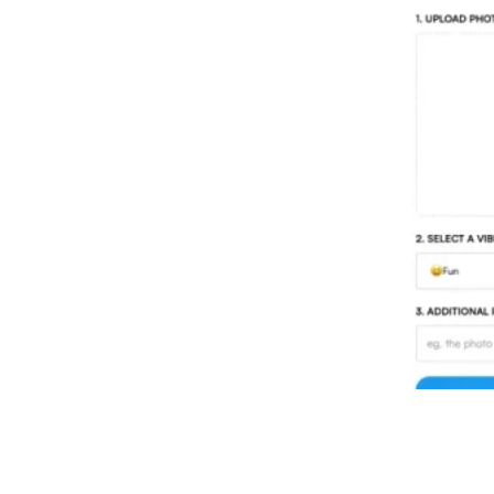
Threadcreator image caption
generator