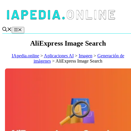
Saltar
al
contenido
Menú
AliExpress Image Search
IApedia.online
>
Aplicaciones AI
>
Imagen
>
Generación de
imágenes
>
AliExpress Image Search