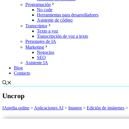
Programación
No code
Herramientas para desarrolladores
Asistente de código
Transcriptor
Texto a voz
Transcripción de voz a texto
Personajes de IA
Marketing
Negocios
SEO
Asistente IA
Blog
Contacto
Uncrop
IApedia.online
>
Aplicaciones AI
>
Imagen
>
Edición de imágenes