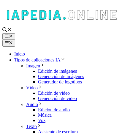
Saltar
al
contenido
Menú
Menú
Inicio
Tipos de aplicaciones IA
Imagen
Edición de imágenes
Generación de imágenes
Generador de logotipos
Vídeo
Edición de video
Generación de video
Audio
Edición de audio
Música
Voz
Texto
Asistente de escritura