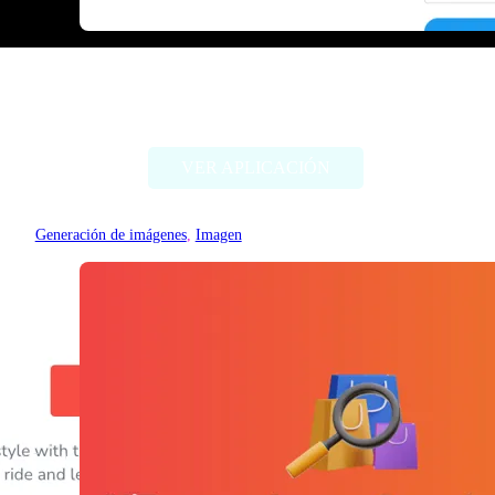
Threadcreator image caption
generator
VER APLICACIÓN
Generación de imágenes
, 
Imagen