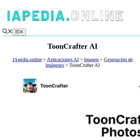
Saltar
al
contenido
Menú
ToonCrafter AI
IApedia.online
>
Aplicaciones AI
>
Imagen
>
Generación de
imágenes
>
ToonCrafter AI