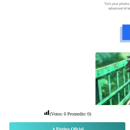
(Votos:
0
Promedio:
0
)
Página Oficial