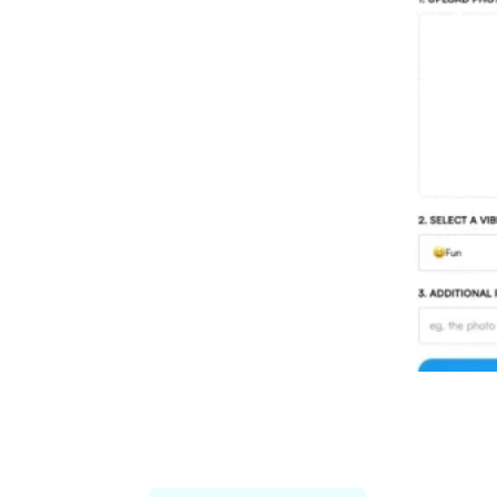
Threadcreator image caption
generator