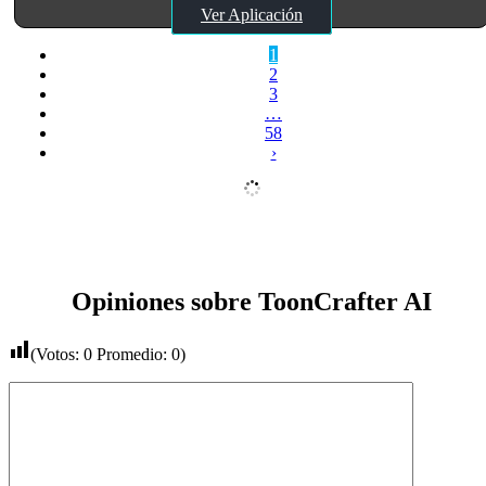
Ver Aplicación
1
2
3
…
58
›
Opiniones sobre ToonCrafter AI
(Votos:
0
Promedio:
0
)
Comentario