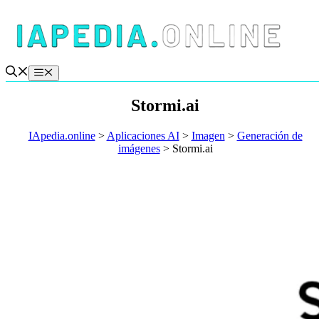
Saltar
al
contenido
Menú
Stormi.ai
IApedia.online
>
Aplicaciones AI
>
Imagen
>
Generación de
imágenes
>
Stormi.ai