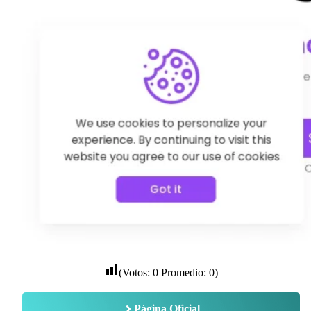
(Votos:
0
Promedio:
0
)
Página Oficial