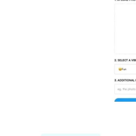
Threadcreator image caption
generator