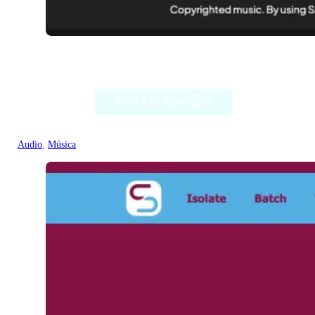
Samplette
VER APLICACIÓN
Audio
, 
Música