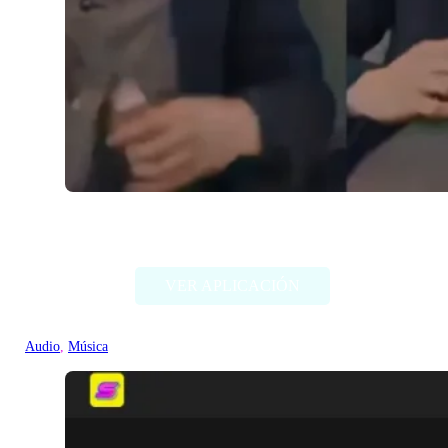
Sync Labs (Sincronización de labios)
VER APLICACIÓN
Audio
, 
Música