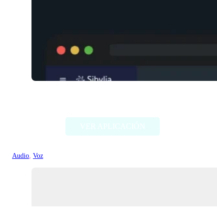
Sibylia
VER APLICACIÓN
Audio
, 
Voz