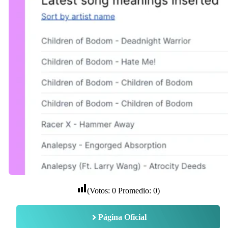
(Votos:
0
Promedio:
0
)
Página Oficial