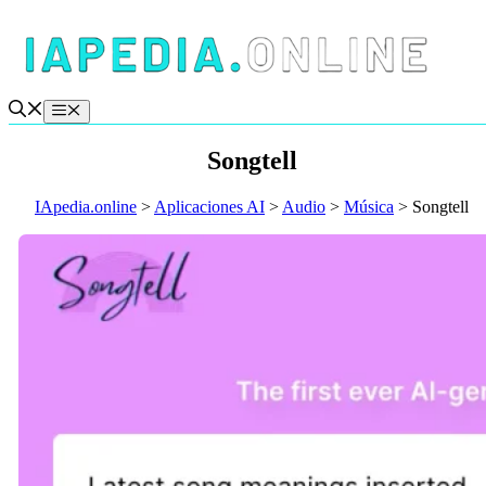
Saltar
al
contenido
Menú
Songtell
IApedia.online
>
Aplicaciones AI
>
Audio
>
Música
>
Songtell