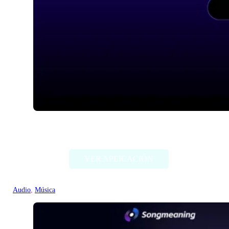
IA Hispano
VER APLICACIÓN
Audio
, 
Música