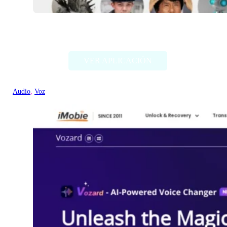
Voicechanger.io
VER APLICACIÓN
Audio
, 
Voz