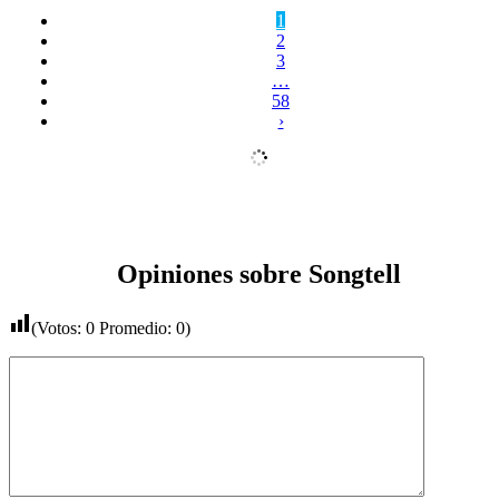
1
2
3
…
58
›
Opiniones sobre Songtell
(Votos:
0
Promedio:
0
)
Comentario