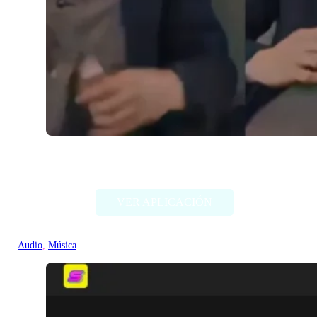
Sync Labs (Sincronización de labios)
VER APLICACIÓN
Audio
, 
Música