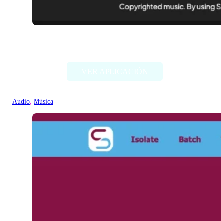
Samplette
VER APLICACIÓN
Audio
, 
Música