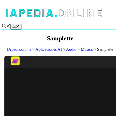
Saltar
al
contenido
Menú
Samplette
IApedia.online
>
Aplicaciones AI
>
Audio
>
Música
>
Samplette