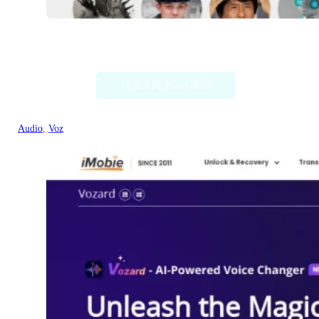
Voicechanger.io
VER APLICACIÓN
Audio
, 
Voz