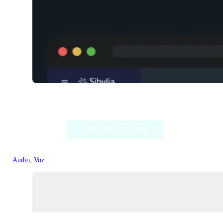
Sibylia
VER APLICACIÓN
Audio
, 
Voz