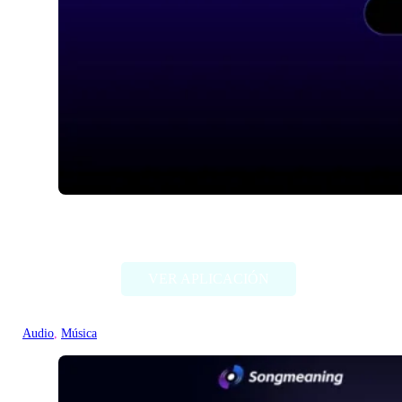
IA Hispano
VER APLICACIÓN
Audio
, 
Música