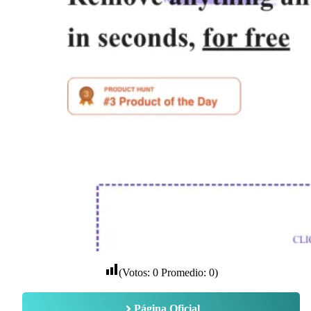
(Votos:
0
Promedio:
0
)
Página Oficial