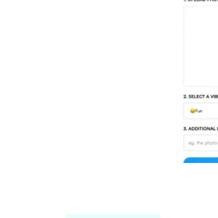
Threadcreator image caption
generator