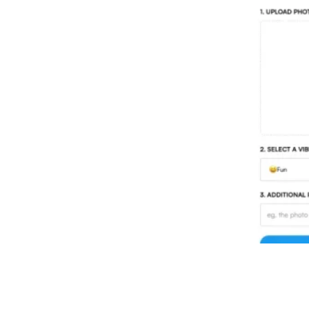
Threadcreator image caption
generator