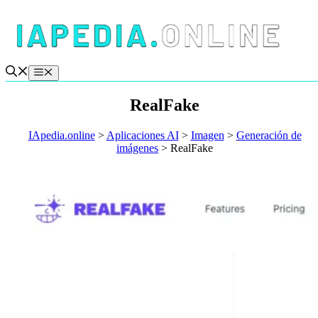
Saltar
al
contenido
Menú
RealFake
IApedia.online
>
Aplicaciones AI
>
Imagen
>
Generación de
imágenes
>
RealFake