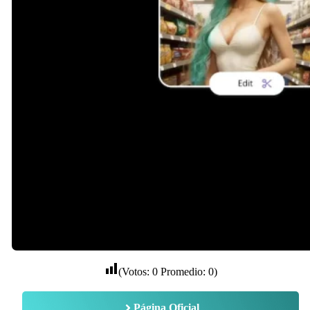
(Votos:
0
Promedio:
0
)
Página Oficial