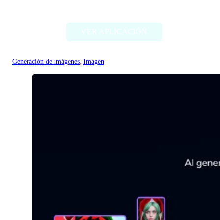
generator
VER APLICACIÓN
Generación de imágenes
, 
Imagen