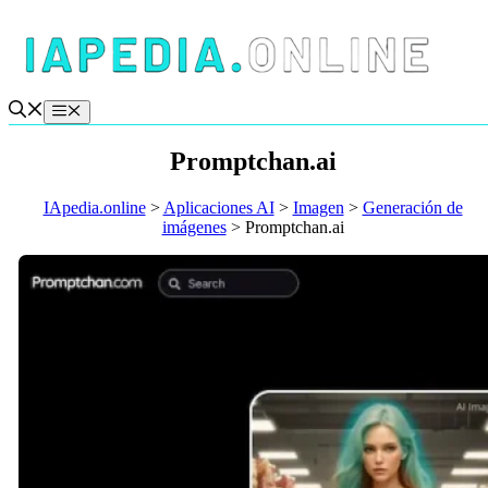
Saltar
al
contenido
Menú
Promptchan.ai
IApedia.online
>
Aplicaciones AI
>
Imagen
>
Generación de
imágenes
>
Promptchan.ai