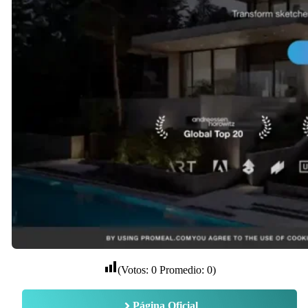
(Votos:
0
Promedio:
0
)
Página Oficial