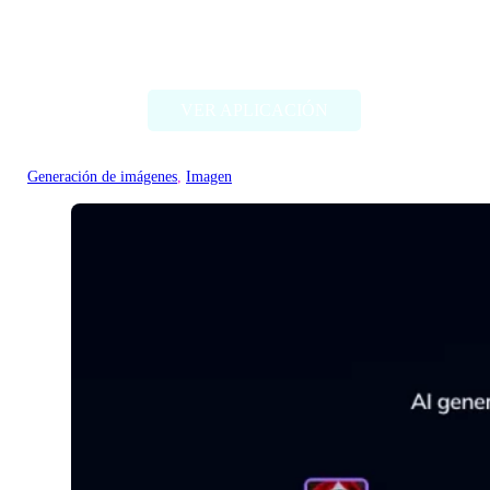
Threadcreator image caption
generator
VER APLICACIÓN
Generación de imágenes
, 
Imagen