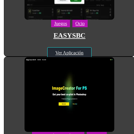
Juegos
Ocio
EASYSBC
Ver Aplicación