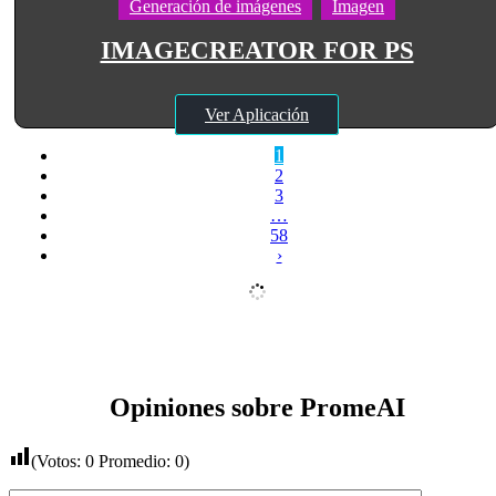
Generación de imágenes
Imagen
IMAGECREATOR FOR PS
Ver Aplicación
1
2
3
…
58
›
Opiniones sobre PromeAI
(Votos:
0
Promedio:
0
)