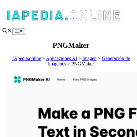
Saltar
al
contenido
Menú
PNGMaker
IApedia.online
>
Aplicaciones AI
>
Imagen
>
Generación de
imágenes
>
PNGMaker