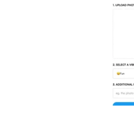
Threadcreator image caption
generator