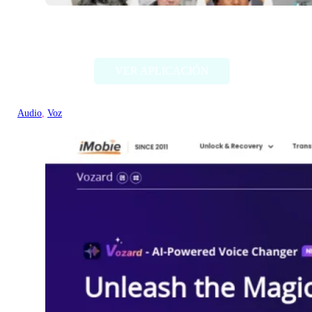
Voicechanger.io
VER APLICACIÓN
Audio
, 
Voz