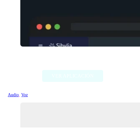
Sibylia
VER APLICACIÓN
Audio
, 
Voz