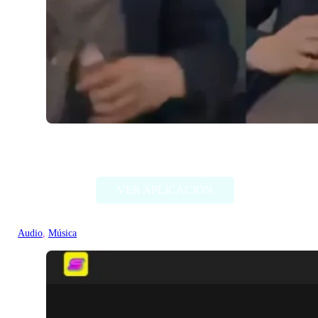
Sync Labs (Sincronización de labios)
VER APLICACIÓN
Audio
, 
Música