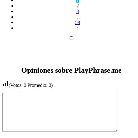
1
2
3
…
58
›
Opiniones sobre PlayPhrase.me
(Votos:
0
Promedio:
0
)
Comentario