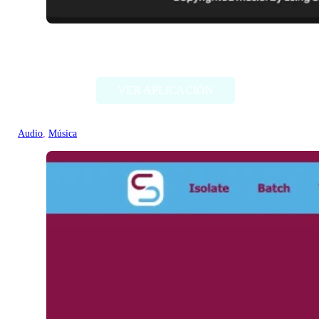
Samplette
VER APLICACIÓN
Audio
, 
Música