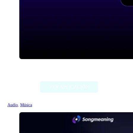
IA Hispano
VER APLICACIÓN
Audio
, 
Música