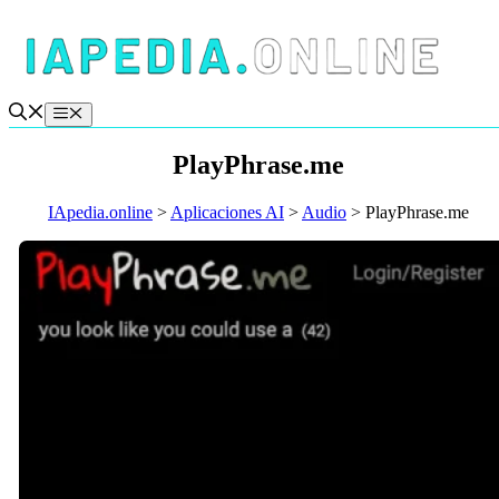
Saltar
al
contenido
Menú
PlayPhrase.me
IApedia.online
>
Aplicaciones AI
>
Audio
>
PlayPhrase.me