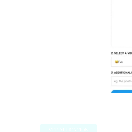
Threadcreator image caption
generator
VER APLICACIÓN