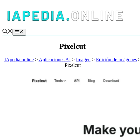
Saltar
al
contenido
Menú
Pixelcut
IApedia.online
>
Aplicaciones AI
>
Imagen
>
Edición de imágenes
Pixelcut