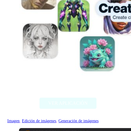
Artbreeder
VER APLICACIÓN
Imagen
, 
Edición de imágenes
, 
Generación de imágenes