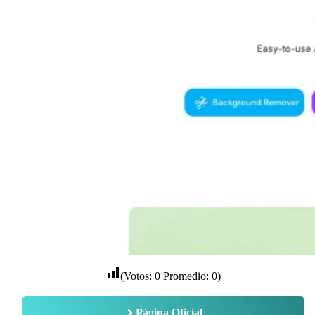
(Votos:
0
Promedio:
0
)
Página Oficial