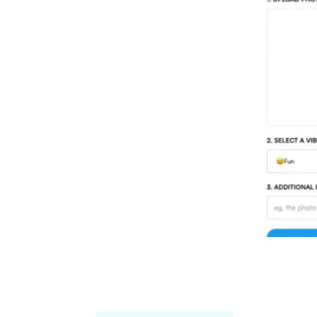
Threadcreator image caption
generator