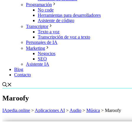
Programación
No code
Herramientas para desarrolladores
Asistente de código
Transcriptor
Texto a voz
Transcripción de voz a texto
Personajes de IA
Marketing
Negocios
SEO
Asistente IA
Blog
Contacto
Maroofy
IApedia.online
>
Aplicaciones AI
>
Audio
>
Música
>
Maroofy