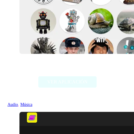
Voicechanger.io
VER APLICACIÓN
Audio
, 
Música