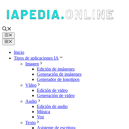
Saltar
al
contenido
Menú
Menú
Inicio
Tipos de aplicaciones IA
Imagen
Edición de imágenes
Generación de imágenes
Generador de logotipos
Vídeo
Edición de video
Generación de video
Audio
Edición de audio
Música
Voz
Texto
Asistente de escritura