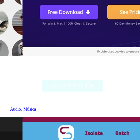
Vozard
VER APLICACIÓN
Audio
, 
Música