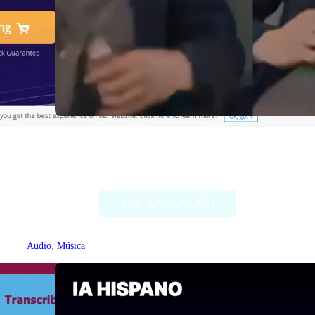
Sync Labs (Sincronización de
labios)
VER APLICACIÓN
Audio
, 
Música