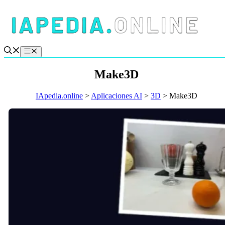
Saltar
al
contenido
Menú
Make3D
IApedia.online
>
Aplicaciones AI
>
3D
>
Make3D