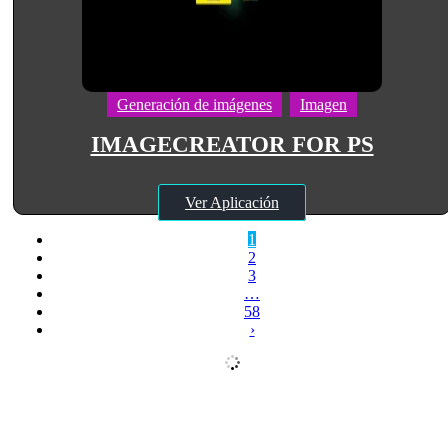
Generación de imágenes
Imagen
IMAGECREATOR FOR PS
Ver Aplicación
1
2
3
…
58
›