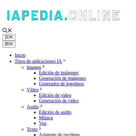
Saltar
al
contenido
Menú
Menú
Inicio
Tipos de aplicaciones IA
Imagen
Edición de imágenes
Generación de imágenes
Generador de logotipos
Vídeo
Edición de video
Generación de video
Audio
Edición de audio
Música
Voz
Texto
Asistente de escritura