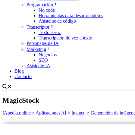
Programación
No code
Herramientas para desarrolladores
Asistente de código
Transcriptor
Texto a voz
Transcripción de voz a texto
Personajes de IA
Marketing
Negocios
SEO
Asistente IA
Blog
Contacto
MagicStock
IApedia.online
>
Aplicaciones AI
>
Imagen
>
Generación de imágen