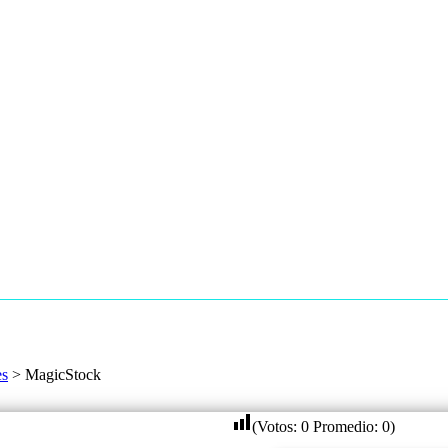
es
>
MagicStock
(Votos:
0
Promedio:
0
)