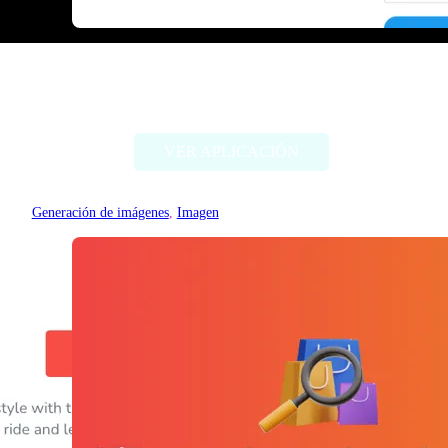
Threadcreator image caption
generator
VER APLICACIÓN
Generación de imágenes
, 
Imagen