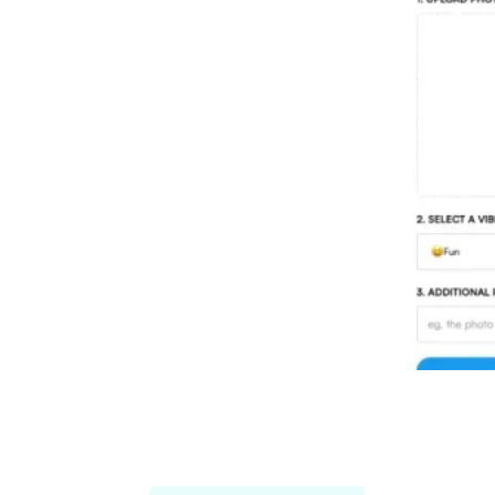
Threadcreator image caption
generator