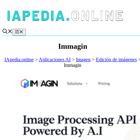
Saltar
al
contenido
Menú
Immagin
IApedia.online
>
Aplicaciones AI
>
Imagen
>
Edición de imágenes
Immagin