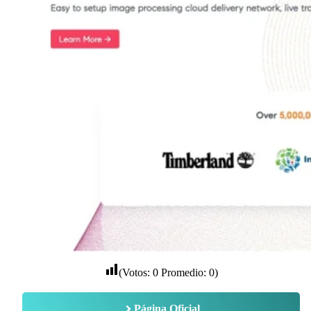
(Votos:
0
Promedio:
0
)
Página Oficial