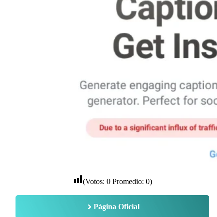
(Votos:
0
Promedio:
0
)
Página Oficial