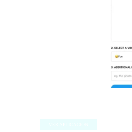
Threadcreator image caption
generator
VER APLICACIÓN