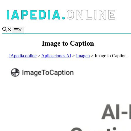
Saltar
al
contenido
Menú
Image to Caption
IApedia.online
>
Aplicaciones AI
>
Imagen
>
Image to Caption