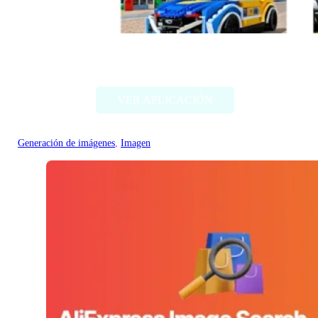
Style my ride
VER APLICACIÓN
Generación de imágenes
, 
Imagen