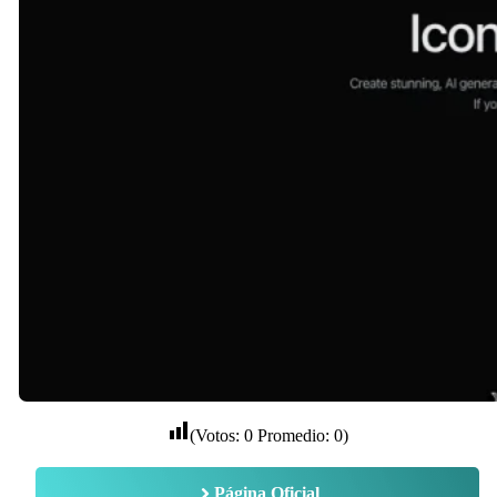
(Votos:
0
Promedio:
0
)
Página Oficial