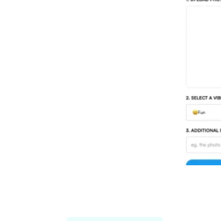
Threadcreator image caption
generator