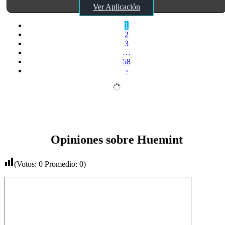
Ver Aplicación
1
2
3
…
58
›
Opiniones sobre Huemint
(Votos:
0
Promedio:
0
)
Comentario