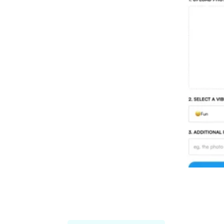
Threadcreator image caption
generator