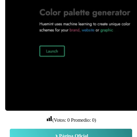
(Votos:
0
Promedio:
0
)
Página Oficial