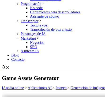
Programación
No code
Herramientas para desarrolladores
Asistente de código
Transcriptor
Texto a voz
Transcripción de voz a texto
Personajes de IA
Marketing
Negocios
SEO
Asistente IA
Blog
Contacto
Game Assets Generator
IApedia.online
>
Aplicaciones AI
>
Imagen
>
Generación de imágen