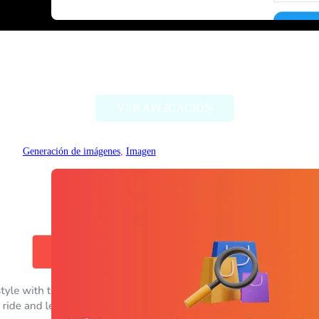
Threadcreator image caption
generator
VER APLICACIÓN
Generación de imágenes
, 
Imagen