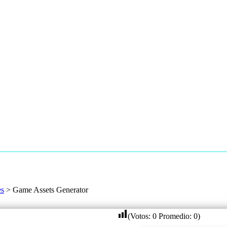
es
>
Game Assets Generator
(Votos:
0
Promedio:
0
)