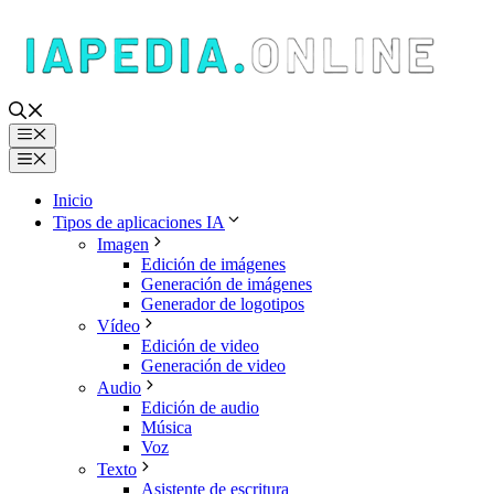
Saltar
al
contenido
Menú
Menú
Inicio
Tipos de aplicaciones IA
Imagen
Edición de imágenes
Generación de imágenes
Generador de logotipos
Vídeo
Edición de video
Generación de video
Audio
Edición de audio
Música
Voz
Texto
Asistente de escritura