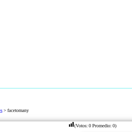
es
>
facetomany
(Votos:
0
Promedio:
0
)