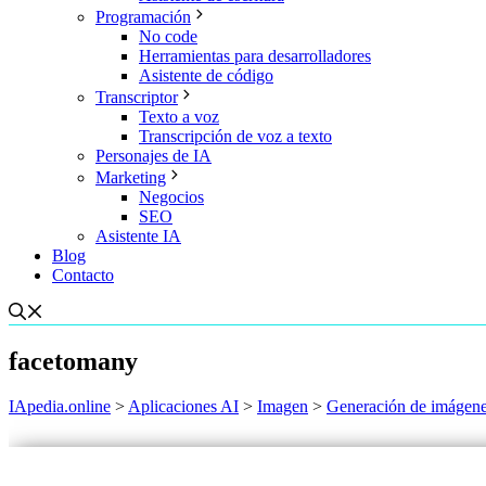
Programación
No code
Herramientas para desarrolladores
Asistente de código
Transcriptor
Texto a voz
Transcripción de voz a texto
Personajes de IA
Marketing
Negocios
SEO
Asistente IA
Blog
Contacto
facetomany
IApedia.online
>
Aplicaciones AI
>
Imagen
>
Generación de imágen