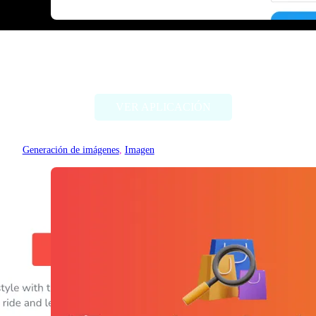
Threadcreator image caption
generator
VER APLICACIÓN
Generación de imágenes
, 
Imagen