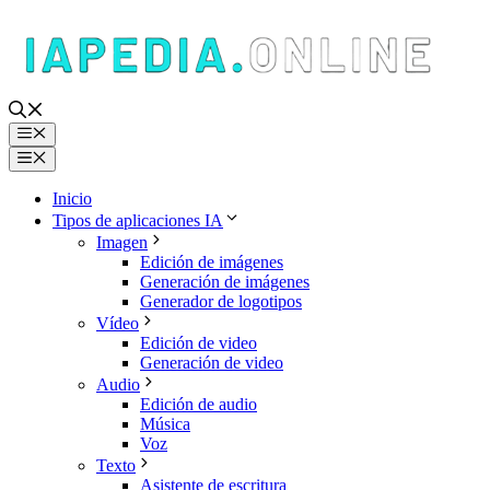
Saltar
al
contenido
Menú
Menú
Inicio
Tipos de aplicaciones IA
Imagen
Edición de imágenes
Generación de imágenes
Generador de logotipos
Vídeo
Edición de video
Generación de video
Audio
Edición de audio
Música
Voz
Texto
Asistente de escritura